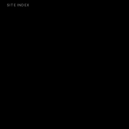
SITE INDEX
About
Originals
Work
Services
Studio
Contact
SERVICES
영상 제작
스튜디오 대관